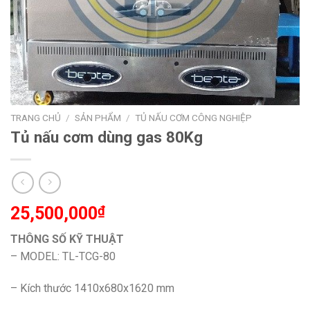
TRANG CHỦ
/
SẢN PHẨM
/
TỦ NẤU CƠM CÔNG NGHIỆP
Tủ nấu cơm dùng gas 80Kg
25,500,000
₫
THÔNG SỐ KỸ THUẬT
– MODEL: TL-TCG-80
– Kích thước 1410x680x1620 mm