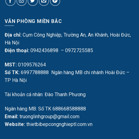
VĂN PHÒNG MIỀN BẮC
Địa chỉ:
Cụm Công Nghiệp, Trường An, An Khánh, Hoài Đức,
Hà Nội
Điện thoại:
0942436898 – 0972725585
MST:
0109576264
Số TK:
6997788888 Ngân hàng MB chi nhánh Hoài Đức –
TP Hà Nội
Tài khoản cá nhân: Đào Thanh Phương
Ngân hàng MB: Số TK 688668588888
Email:
truonglinhgroup@gmail.com
Website:
thietbibepcongnghieptl.com.vn