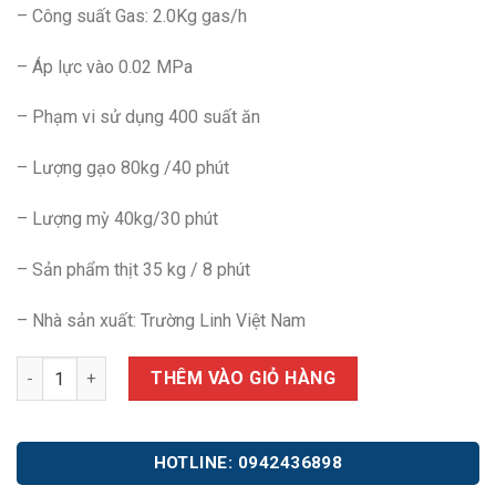
– Công suất Gas: 2.0Kg gas/h
– Áp lực vào 0.02 MPa
– Phạm vi sử dụng 400 suất ăn
– Lượng gạo 80kg /40 phút
– Lượng mỳ 40kg/30 phút
– Sản phẩm thịt 35 kg / 8 phút
– Nhà sản xuất: Trường Linh Việt Nam
Tủ nấu cơm dùng gas 80Kg số lượng
THÊM VÀO GIỎ HÀNG
HOTLINE: 0942436898