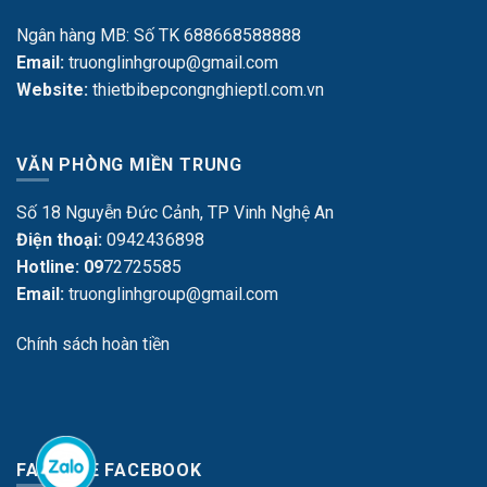
Ngân hàng MB: Số TK 688668588888
Email:
truonglinhgroup@gmail.com
Website:
thietbibepcongnghieptl.com.vn
VĂN PHÒNG MIỀN TRUNG
Số 18 Nguyễn Đức Cảnh, TP Vinh Nghệ An
Điện thoại:
0942436898
Hotline: 09
72725585
Email:
truonglinhgroup@gmail.com
Chính sách hoàn tiền
FANPAGE FACEBOOK