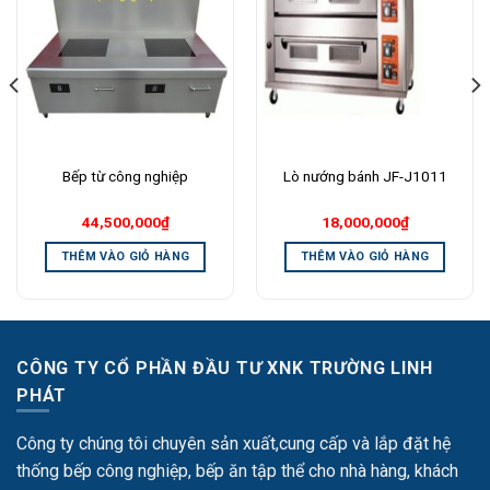
Add to
Add to
Wishlist
Wishlist
Bếp từ công nghiệp
Lò nướng bánh JF-J1011
44,500,000
₫
18,000,000
₫
THÊM VÀO GIỎ HÀNG
THÊM VÀO GIỎ HÀNG
CÔNG TY CỔ PHẦN ĐẦU TƯ XNK TRƯỜNG LINH
PHÁT
Công ty chúng tôi chuyên sản xuất,cung cấp và lắp đặt hệ
thống bếp công nghiệp, bếp ăn tập thể cho nhà hàng, khách