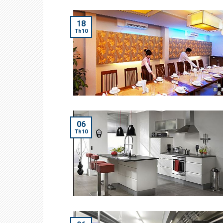
18
Th10
06
Th10