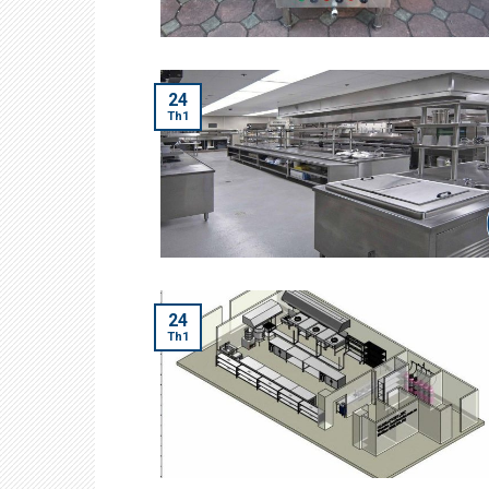
24
Th1
24
Th1