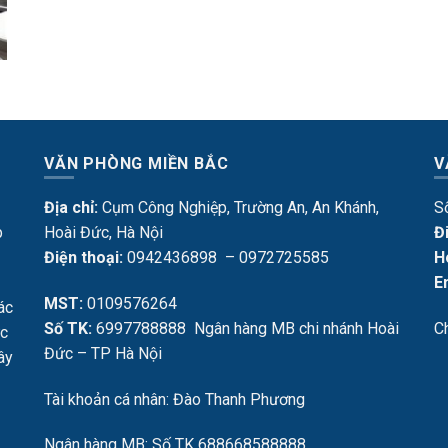
VĂN PHÒNG MIỀN BẮC
V
Địa chỉ:
Cụm Công Nghiệp, Trường An, An Khánh,
S
p
Hoài Đức, Hà Nội
Đ
Điện thoại:
0942436898 – 0972725585
H
E
MST:
0109576264
ác
Số TK:
6997788888 Ngân hàng MB chi nhánh Hoài
C
ực
Đức – TP Hà Nội
Tây
Tài khoản cá nhân: Đào Thanh Phương
Ngân hàng MB: Số TK 688668588888