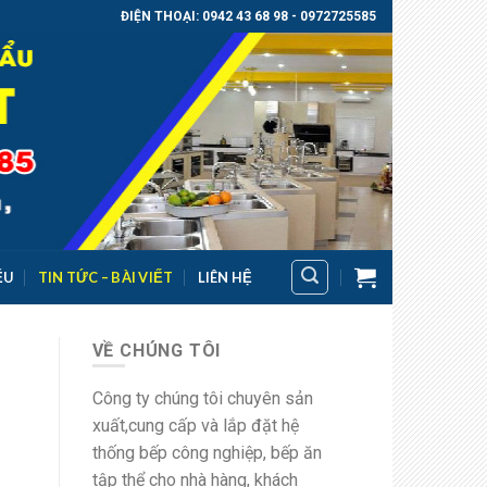
ĐIỆN THOẠI: 0942 43 68 98 - 0972725585
ỂU
TIN TỨC – BÀI VIẾT
LIÊN HỆ
VỀ CHÚNG TÔI
Công ty chúng tôi chuyên sản
xuất,cung cấp và lắp đặt hệ
thống bếp công nghiệp, bếp ăn
tập thể cho nhà hàng, khách