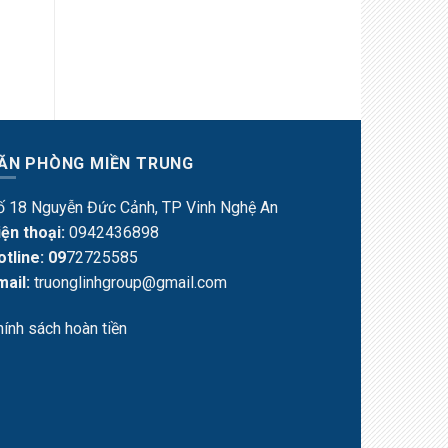
ĂN PHÒNG MIỀN TRUNG
ố 18 Nguyễn Đức Cảnh, TP Vinh Nghệ An
iện thoại:
0942436898
otline: 09
72725585
mail:
truonglinhgroup@gmail.com
hính sách hoàn tiền