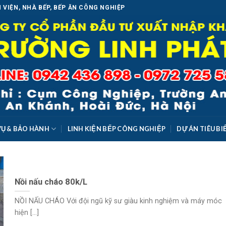
 VIỆN, NHÀ BẾP, BẾP ĂN CÔNG NGHIỆP
VỤ & BẢO HÀNH
LINH KIỆN BẾP CÔNG NGHIỆP
DỰ ÁN TIÊU BI
Nồi nấu cháo 80k/L
NỒI NẤU CHÁO Với đội ngũ kỹ sư giàu kinh nghiệm và máy móc
hiện [...]