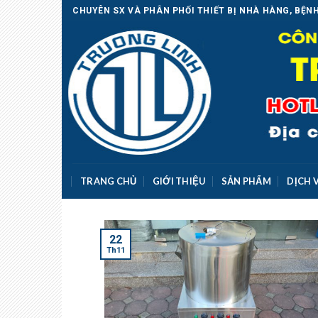
Skip
CHUYÊN SX VÀ PHÂN PHỐI THIẾT BỊ NHÀ HÀNG, BỆNH
to
content
TRANG CHỦ
GIỚI THIỆU
SẢN PHẨM
DỊCH 
22
Th11