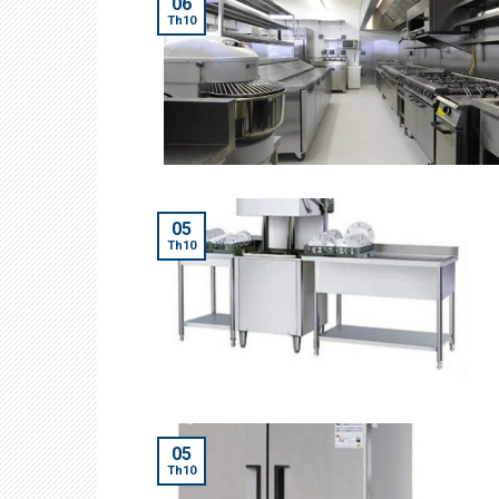
06
Th10
05
Th10
05
Th10