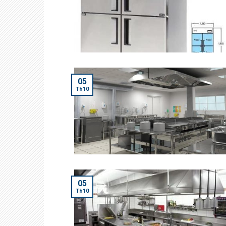
05
Th10
05
Th10