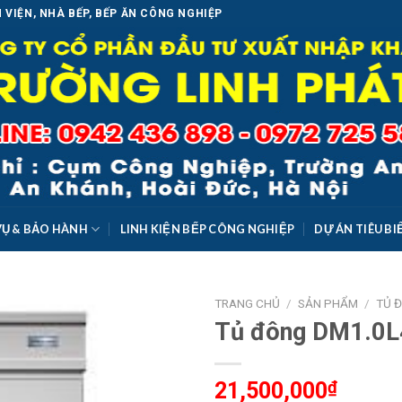
 VIỆN, NHÀ BẾP, BẾP ĂN CÔNG NGHIỆP
VỤ & BẢO HÀNH
LINH KIỆN BẾP CÔNG NGHIỆP
DỰ ÁN TIÊU BI
TRANG CHỦ
/
SẢN PHẨM
/
TỦ 
Tủ đông DM1.0L
Add to
Wishlist
21,500,000
₫