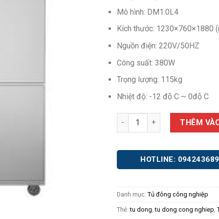
Mô hình: DM1.0L4
Kích thước: 1230×760×1880 
Nguồn điện: 220V/50HZ
Công suất: 380W
Trọng lượng: 115kg
Nhiệt độ: -12 độ C ~ 0độ C
Tủ đông DM1.0L4 số lượng
THÊM VÀO
HOTLINE: 09424368
Danh mục:
Tủ đông công nghiệp
Thẻ:
tu dong
,
tu dong cong nghiep
,