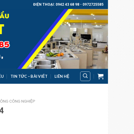
ĐIỆN THOẠI: 0942 43 68 98 - 0972725585
ỂU
TIN TỨC – BÀI VIẾT
LIÊN HỆ
ĐÔNG CÔNG NGHIỆP
4