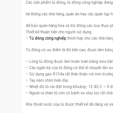
Các sản phẩm tủ đông, tủ đông công nghiệp đang là
hệ thống các nhà hàng, quán ăn hay các quán tạp h
để bảo quản hàng hóa và trữ đông các loại thực 
Thiết kế thuận tiện cho người sử dụng.
–
Tủ đông công nghiệp
thích hợp cho các nhà hàng
Tủ đông có ưu điểm là độ bền cao, được làm bằng c
– Lòng tủ đông được làm hoàn toàn bằng inox bền 
– Các ngăn kệ của tủ đông có thể di chuyển lên x
– Sử dụng gas R134a rất thân thiện với môi trường
– Tay nắm chìm hiện đại.
– Nhiệt độ tủ cài đặt trong khoảng -12 độ C ~ 0 đô
– Ngoài ra chân tủ còn có bánh xe chịu lực rất ch
Khe thoát nước của tủ được thiết kế dễ dàng vệ sin