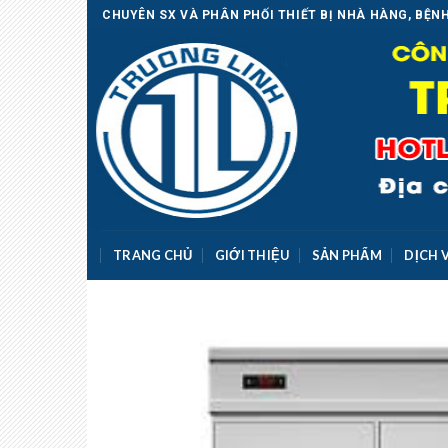
Skip
CHUYÊN SX VÀ PHÂN PHỐI THIẾT BỊ NHÀ HÀNG, BỆNH
to
content
TRANG CHỦ
GIỚI THIỆU
SẢN PHẨM
DỊCH 