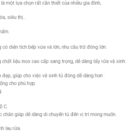
 một lựa chọn rất cần thiết của nhiều gia đình,
óa, siêu thị…
phẩm.
 có diện tích bếp vừa và lớn, nhu cầu trữ đông lớn.
hất liệu inox cao cấp sang trọng, dễ dàng tẩy rửa vệ sinh.
đẹp, giúp cho việc vệ sinh tủ đông dễ dàng hơn .
uống cho phù hợp.
.
̣ C.
ắc chắn giúp dễ dàng di chuyển tủ đến vị trí mong muốn.
h lau rửa.