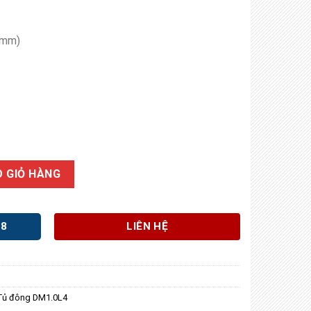
(mm)
 GIỎ HÀNG
98
LIÊN HỆ
Tủ đông DM1.0L4