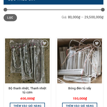
Giá
Giá
Giá:
80,000₫
—
29,500,000₫
LỌC
tối
tối
thiểu
đa
Add to
Add to
Wishlist
Wishlist
Bộ thanh nhiệt, Thanh nhiệt
Bóng đèn tủ sấy
tủ cơm
400,000
₫
150,000
₫
THÊM VÀO GIỎ HÀNG
THÊM VÀO GIỎ HÀNG