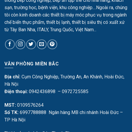
thống bếp công nghiệp, bếp ăn tập thể cho nhà hàng, khách
sạn, trường học, bệnh viện, khu công nghiệp....Ngoài ra, chúng
tôi còn kinh doanh các thiết bị máy móc phục vụ trong ngành
chế biến thực phẩm, thiết bị lạnh, thiết bị siêu thị có xuất xứ
từ Tây Ban Nha, ITALY, Trung Quốc, Việt Nam...
VĂN PHÒNG MIỀN BẮC
Địa chỉ:
Cụm Công Nghiệp, Trường An, An Khánh, Hoài Đức,
Hà Nội
Điện thoại:
0942436898 – 0972725585
MST:
0109576264
Số TK:
6997788888 Ngân hàng MB chi nhánh Hoài Đức –
TP Hà Nội