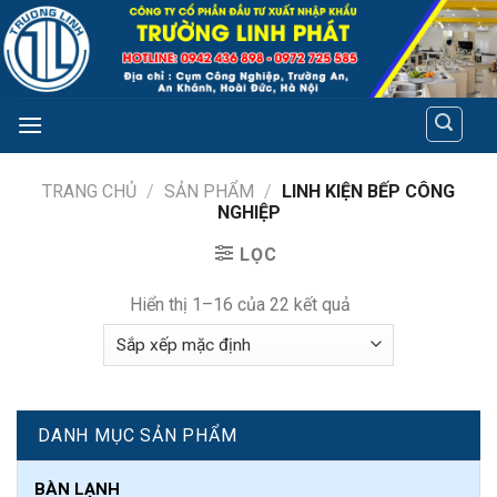
Skip
to
content
TRANG CHỦ
/
SẢN PHẨM
/
LINH KIỆN BẾP CÔNG
NGHIỆP
LỌC
Hiển thị 1–16 của 22 kết quả
DANH MỤC SẢN PHẨM
BÀN LẠNH