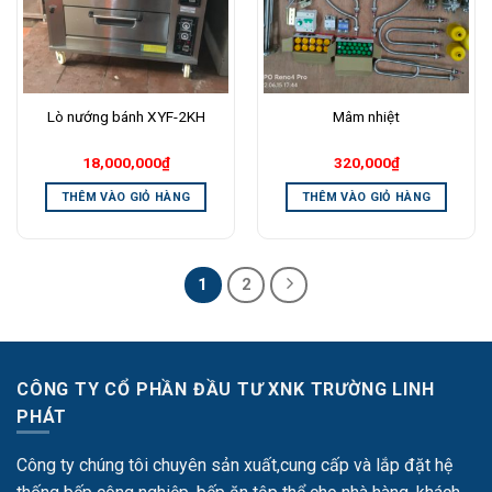
Lò nướng bánh XYF-2KH
Mâm nhiệt
18,000,000
₫
320,000
₫
THÊM VÀO GIỎ HÀNG
THÊM VÀO GIỎ HÀNG
1
2
CÔNG TY CỔ PHẦN ĐẦU TƯ XNK TRƯỜNG LINH
PHÁT
Công ty chúng tôi chuyên sản xuất,cung cấp và lắp đặt hệ