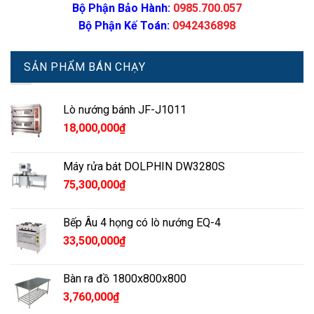
Bộ Phận Bảo Hành:
0985.700.057
Bộ Phận Kế Toán:
0942436898
SẢN PHẨM BÁN CHẠY
Lò nướng bánh JF-J1011
18,000,000
₫
Máy rửa bát DOLPHIN DW3280S
75,300,000
₫
Bếp Âu 4 họng có lò nướng EQ-4
33,500,000
₫
Bàn ra đồ 1800x800x800
3,760,000
₫