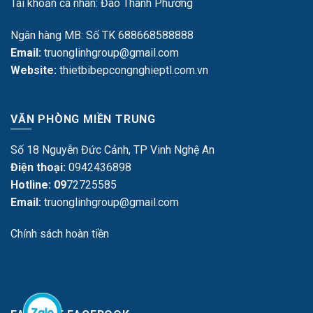
Tài khoản cá nhân: Đào Thanh Phương
Ngân hàng MB: Số TK 688668588888
Email:
truonglinhgroup@gmail.com
Website:
thietbibepcongnghieptl.com.vn
VĂN PHÒNG MIỀN TRUNG
Số 18 Nguyễn Đức Cảnh, TP Vinh Nghệ An
Điện thoại:
0942436898
Hotline: 09
72725585
Email:
truonglinhgroup@gmail.com
Chính sách hoàn tiền