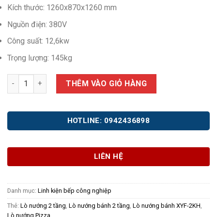
Kích thước: 1260x870x1260 mm
Nguồn điện: 380V
Công suất: 12,6kw
Trọng lượng: 145kg
Lò nướng bánh XYF-2KH số lượng
THÊM VÀO GIỎ HÀNG
HOTLINE: 0942436898
LIÊN HỆ
Danh mục:
Linh kiện bếp công nghiệp
Thẻ:
Lò nướng 2 tầng
,
Lò nướng bánh 2 tầng
,
Lò nướng bánh XYF-2KH
,
Lò nướng Pizza