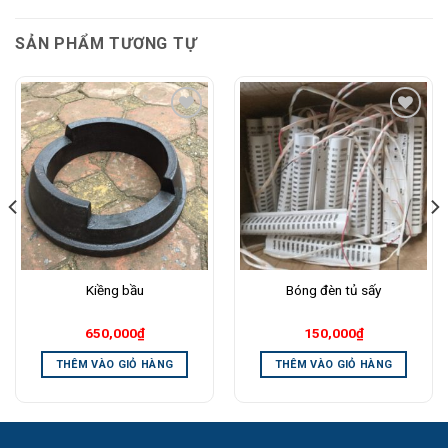
SẢN PHẨM TƯƠNG TỰ
Add to
Add to
Wishlist
Wishlist
Kiềng bầu
Bóng đèn tủ sấy
650,000
₫
150,000
₫
THÊM VÀO GIỎ HÀNG
THÊM VÀO GIỎ HÀNG