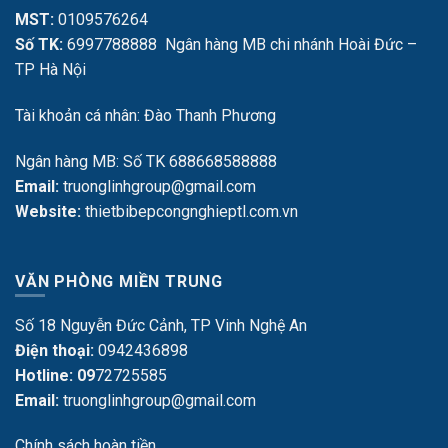
MST:
0109576264
Số TK:
6997788888 Ngân hàng MB chi nhánh Hoài Đức –
TP Hà Nội
Tài khoản cá nhân: Đào Thanh Phương
Ngân hàng MB: Số TK 688668588888
Email:
truonglinhgroup@gmail.com
Website:
thietbibepcongnghieptl.com.vn
VĂN PHÒNG MIỀN TRUNG
Số 18 Nguyễn Đức Cảnh, TP Vinh Nghệ An
Điện thoại:
0942436898
Hotline: 09
72725585
Email:
truonglinhgroup@gmail.com
Chính sách hoàn tiền