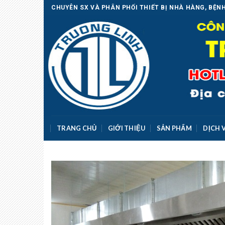
Skip
CHUYÊN SX VÀ PHÂN PHỐI THIẾT BỊ NHÀ HÀNG, BỆNH
to
content
TRANG CHỦ
GIỚI THIỆU
SẢN PHẨM
DỊCH 