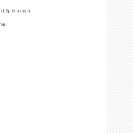
n bếp nhà mình.
hau.