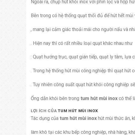
Ngoài ra, chụp hút khói inox với phin lọc và hộp 
Bên trong có hệ thống quạt thổi đủ để hút hết mù
, mang lại cảm giác thoải mái cho người nấu và nh
. Hiện nay thì có rất nhiều loại quạt khác nhau như
: Quạt hướng trục, quạt gián tiếp, quạt ly tâm, lự
. Trong hệ thống hút mùi công nghiệp thì quạt hút c
. Tuy nhiên công suất quạt hút khói công nghiệp s
Ống dẫn khói bên trong
tum hút mùi inox
có thể 
LỢI ÍCH CỦA
TUM
H
ÚT
MÙI INOX
Tác dụng của
tum hút mùi inox
hút mùi thức ăn, k
làm khô tại các khu bếp công nghiệp, nhà hàng, kh