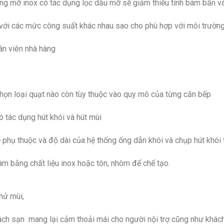
hứng mỡ inox có tác dụng lọc dầu mỡ sẽ giảm thiểu tính bám bẩn và
i với các mức công suất khác nhau sao cho phù hợp với môi trường
ân viên nhà hàng
a chọn loại quạt nào còn tùy thuộc vào quy mô của từng căn bếp
ó tác dụng hút khói và hút mùi
ẽ phụ thuộc và độ dài của hệ thống ống dẫn khói và chụp hút khó
làm bằng chất liệu inox hoặc tôn, nhôm để chế tạo.
hử mùi,
ách sạn mang lại cảm thoải mái cho người nội trợ cũng như khách