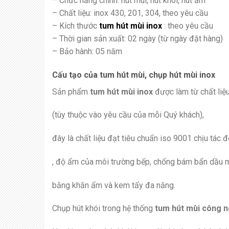
– Chức năng chính: hút mùi, hút khói, hút ẩm
– Chất liệu: inox 430, 201, 304, theo yêu cầu
– Kích thước
tum hút mùi inox
: theo yêu cầu
– Thời gian sản xuất: 02 ngày (từ ngày đặt hàng)
– Bảo hành: 05 năm
Cấu tạo của tum hút mùi, chụp hút mùi inox
Sản phẩm
tum hút mùi inox
được làm từ chất liệu
(tùy thuộc vào yêu cầu của mỗi Quý khách),
đây là chất liệu đạt tiêu chuẩn iso 9001 chịu tác đ
, độ ẩm của môi trường bếp, chống bám bẩn dầu m
bằng khăn ẩm và kem tẩy đa năng.
Chụp hút khói trong hệ thống
tum hút mùi công n