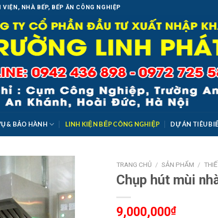
 VIỆN, NHÀ BẾP, BẾP ĂN CÔNG NGHIỆP
VỤ & BẢO HÀNH
LINH KIỆN BẾP CÔNG NGHIỆP
DỰ ÁN TIÊU BI
TRANG CHỦ
/
SẢN PHẨM
/
THIẾ
Chụp hút mùi nh
Add to
Wishlist
9,000,000
₫