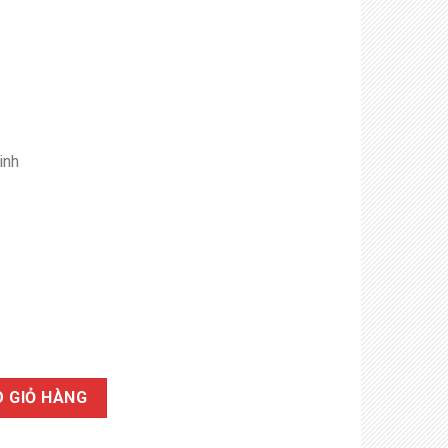
inh
g
 GIỎ HÀNG