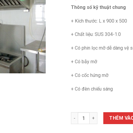
Thông số kỹ thuật chung
+ Kích thước: L x 900 x 500
+ Chất liệu: SUS 304-1.0
+ Có phin lọc mỡ dễ dàng vệ s
+ Có bẫy mỡ
+ Có cốc hứng mỡ
+ Có đèn chiếu sáng
Chụp hút mùi nhà bếp số lượn
THÊM VÀO