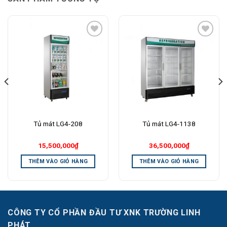
Add to
Add to
Wishlist
Wishlist
Tủ mát LG4-208
Tủ mát LG4-1138
15,500,000
₫
36,500,000
₫
THÊM VÀO GIỎ HÀNG
THÊM VÀO GIỎ HÀNG
CÔNG TY CỔ PHẦN ĐẦU TƯ XNK TRƯỜNG LINH
PHÁT