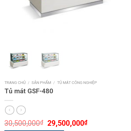
TRANG CHỦ
/
SẢN PHẨM
/
TỦ MÁT CÔNG NGHIỆP
Tủ mát GSF-480
Giá
Giá
30,500,000
₫
29,500,000
₫
gốc
hiện