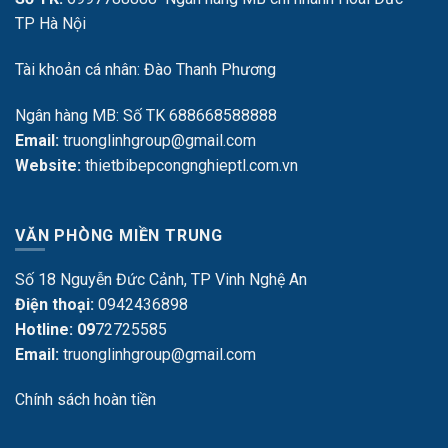
TP Hà Nội
Tài khoản cá nhân: Đào Thanh Phương
Ngân hàng MB: Số TK 688668588888
Email:
truonglinhgroup@gmail.com
Website:
thietbibepcongnghieptl.com.vn
VĂN PHÒNG MIỀN TRUNG
Số 18 Nguyễn Đức Cảnh, TP Vinh Nghệ An
Điện thoại:
0942436898
Hotline: 09
72725585
Email:
truonglinhgroup@gmail.com
Chính sách hoàn tiền