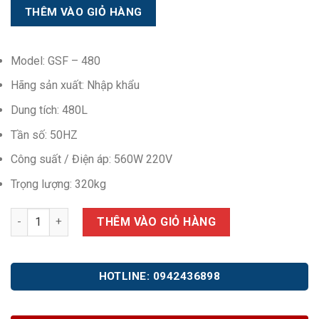
là:
tại
30,500,000₫.
là:
29,500,000₫.
Model: GSF – 480
Hãng sản xuất: Nhập khẩu
Dung tích: 480L
Tần số: 50HZ
Công suất / Điện áp: 560W 220V
Trọng lượng: 320kg
Tủ mát GSF-480 số lượng
THÊM VÀO GIỎ HÀNG
HOTLINE: 0942436898