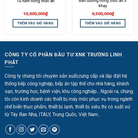
Bàn dưỡng nóng thức ăn 3
Tủ hâm nóng thức ăn
khay
10,000,000
₫
9,500,000
₫
THÊM VÀO GIỎ HÀNG
THÊM VÀO GIỎ HÀNG
CÔNG TY CỔ PHẦN ĐẦU TƯ XNK TRƯỜNG LINH
PHÁT
Công ty chúng tôi chuyên sản xuất,cung cấp và lắp đặt hệ
thống bếp công nghiệp, bếp ăn tập thể cho nhà hàng, khách
sạn, trường học, bệnh viện, khu công nghiệp....Ngoài ra, chúng
tôi còn kinh doanh các thiết bị máy móc phục vụ trong ngành
chế biến thực phẩm, thiết bị lạnh, thiết bị siêu thị có xuất xứ
từ Tây Ban Nha, ITALY, Trung Quốc, Việt Nam...