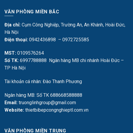
VĂN PHÒNG MIỀN BẮC
Địa chỉ:
Cụm Công Nghiệp, Trường An, An Khánh, Hoài Đức,
Hà Nội
Điện thoại:
0942436898 – 0972725585
MST:
0109576264
Số TK:
6997788888 Ngân hàng MB chi nhánh Hoài Đức –
TP Hà Nội
Tài khoản cá nhân: Đào Thanh Phương
Ngân hàng MB: Số TK 688668588888
Email:
truonglinhgroup@gmail.com
Website:
thietbibepcongnghieptl.com.vn
VĂN PHÒNG MIỀN TRUNG