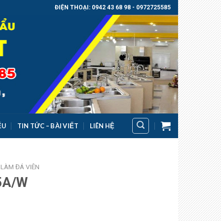
ĐIỆN THOẠI: 0942 43 68 98 - 0972725585
ỂU
TIN TỨC – BÀI VIẾT
LIÊN HỆ
 LÀM ĐÁ VIÊN
5A/W