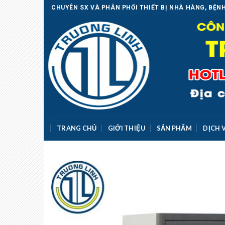
Skip
CHUYÊN SX VÀ PHÂN PHỐI THIẾT BỊ NHÀ HÀNG, BỆNH
to
content
TRANG CHỦ
GIỚI THIỆU
SẢN PHẨM
DỊCH 