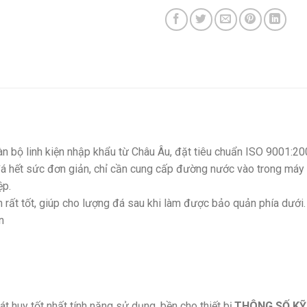
n bộ linh kiện nhập khẩu từ Châu Âu, đặt tiêu chuẩn ISO 9001:2
á hết sức đơn giản, chỉ cần cung cấp đường nước vào trong máy 
ệp.
rất tốt, giúp cho lượng đá sau khi làm được bảo quản phía dưới.
n
t huy tốt nhất tính năng sử dụng, bền cho thiết bị.
THÔNG SỐ K