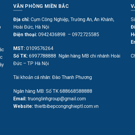
VĂN PHÒNG MIỀN BẮC
V
Địa chỉ:
Cụm Công Nghiệp, Trường An, An Khánh,
S
p
Hoài Đức, Hà Nội
Đ
Điện thoại:
0942436898 – 0972725585
H
E
MST:
0109576264
ác
Số TK:
6997788888 Ngân hàng MB chi nhánh Hoài
C
ực
Đức – TP Hà Nội
Tây
Tài khoản cá nhân: Đào Thanh Phương
Ngân hàng MB: Số TK 688668588888
Email:
truonglinhgroup@gmail.com
Website:
thietbibepcongnghieptl.com.vn