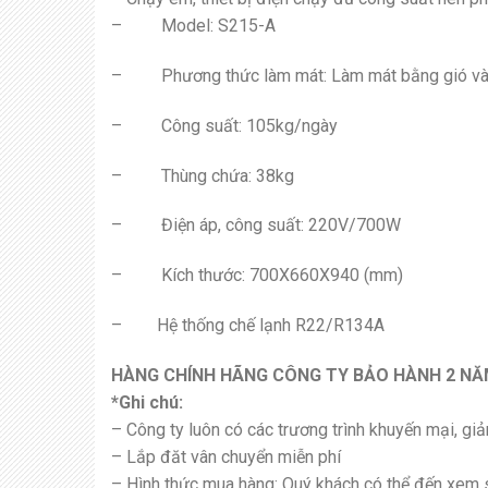
– Model: S215-A
– Phương thức làm mát: Làm mát bằng gió và
– Công suất: 105kg/ngày
– Thùng chứa: 38kg
– Điện áp, công suất: 220V/700W
– Kích thước: 700X660X940 (mm)
– Hệ thống chế lạnh R22/R134A
HÀNG CHÍNH HÃNG CÔNG TY BẢO HÀNH 2 NĂM
*Ghi chú:
– Công ty luôn có các trương trình khuyến mại, gi
– Lắp đăt vân chuyển miễn phí
– Hình thức mua hàng: Quý khách có thể đến xem sả