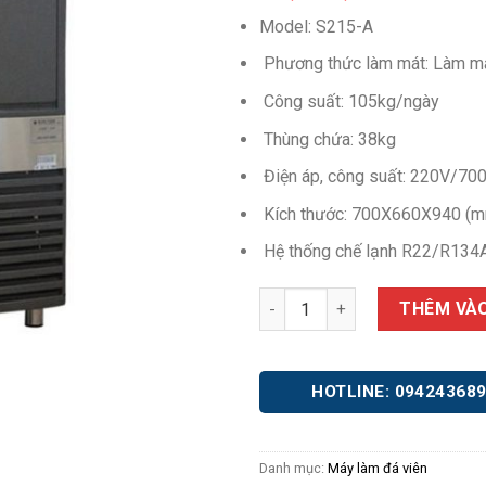
Model: S215-A
Phương thức làm mát: Làm má
Công suất: 105kg/ngày
Thùng chứa: 38kg
Điện áp, công suất: 220V/70
Kích thước: 700X660X940 (
Hệ thống chế lạnh R22/R134
Máy làm đá S215A/W số lượng
THÊM VÀO
HOTLINE: 09424368
Danh mục:
Máy làm đá viên