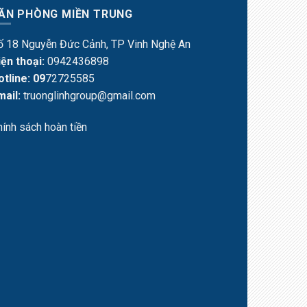
ĂN PHÒNG MIỀN TRUNG
ố 18 Nguyễn Đức Cảnh, TP Vinh Nghệ An
iện thoại:
0942436898
otline: 09
72725585
mail:
truonglinhgroup@gmail.com
hính sách hoàn tiền