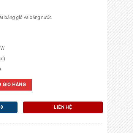
t bằng gió và bằng nước
0W
mm)
A
 GIỎ HÀNG
98
LIÊN HỆ