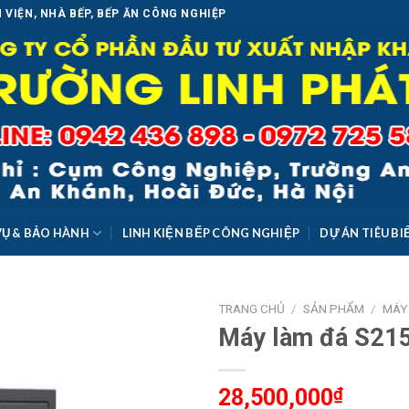
 VIỆN, NHÀ BẾP, BẾP ĂN CÔNG NGHIỆP
VỤ & BẢO HÀNH
LINH KIỆN BẾP CÔNG NGHIỆP
DỰ ÁN TIÊU BI
TRANG CHỦ
/
SẢN PHẨM
/
MÁY
Máy làm đá S21
Add to
Wishlist
28,500,000
₫