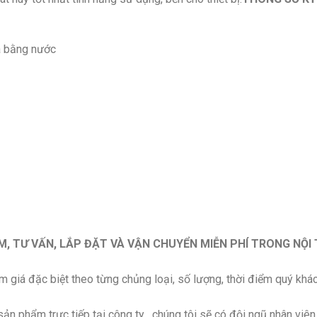
 bằng nước
, TƯ VẤN, LẮP ĐẶT VÀ VẬN CHUYỂN MIỄN PHÍ TRONG NỘI 
ảm giá đặc biệt theo từng chủng loại, số lượng, thời điểm quý khá
n phẩm trực tiếp tại công ty , chúng tôi sẽ có đội ngũ nhân viên 