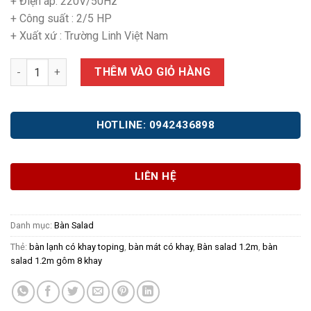
+ Điện áp: 220V/50Hz
+ Công suất : 2/5 HP
+ Xuất xứ : Trường Linh Việt Nam
Bàn Salad TL-12 số lượng
THÊM VÀO GIỎ HÀNG
HOTLINE: 0942436898
LIÊN HỆ
Danh mục:
Bàn Salad
Thẻ:
bàn lạnh có khay toping
,
bàn mát có khay
,
Bàn salad 1.2m
,
bàn
salad 1.2m gôm 8 khay