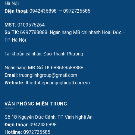
Hà Nội
Điện thoại:
0942436898 – 0972725585
MST:
0109576264
Số TK:
6997788888 Ngân hàng MB chi nhánh Hoài Đức –
TP Hà Nội
Tài khoản cá nhân: Đào Thanh Phương
Ngân hàng MB: Số TK 688668588888
Email:
truonglinhgroup@gmail.com
Website:
thietbibepcongnghieptl.com.vn
VĂN PHÒNG MIỀN TRUNG
Số 18 Nguyễn Đức Cảnh, TP Vinh Nghệ An
Điện thoại:
0942436898
Hotline: 09
72725585