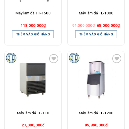
Máy làm đá TH-1500
Máy làm đá TL-1000
Giá
Giá
118,000,000
₫
91,000,000
₫
65,000,000
₫
gốc
hiện
là:
tại
THÊM VÀO GIỎ HÀNG
THÊM VÀO GIỎ HÀNG
91,000,000₫.
là:
65,0
Add to
Add to
Wishlist
Wishlist
Máy làm đá TL-110
Máy làm đá TL-1200
27,000,000
₫
99,890,000
₫