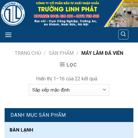
Skip
to
content
TRANG CHỦ
/
SẢN PHẨM
/
MÁY LÀM ĐÁ VIÊN
LỌC
Hiển thị 1–16 của 22 kết quả
DANH MỤC SẢN PHẨM
BÀN LẠNH