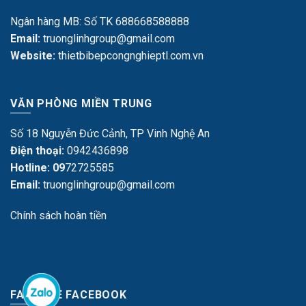
Ngân hàng MB: Số TK 688668588888
Email:
truonglinhgroup@gmail.com
Website:
thietbibepcongnghieptl.com.vn
VĂN PHÒNG MIỀN TRUNG
Số 18 Nguyễn Đức Cảnh, TP Vinh Nghệ An
Điện thoại:
0942436898
Hotline: 09
72725585
Email:
truonglinhgroup@gmail.com
Chính sách hoàn tiền
FANPAGE FACEBOOK