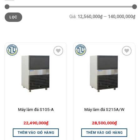
Giá
Giá
Giá:
12,560,000₫
—
140,000,000₫
LỌC
tối
tối
thiểu
đa
Add to
Add to
Wishlist
Wishlist
Máy làm đá S105-A
Máy làm đá S215A/W
22,490,000
₫
28,500,000
₫
THÊM VÀO GIỎ HÀNG
THÊM VÀO GIỎ HÀNG