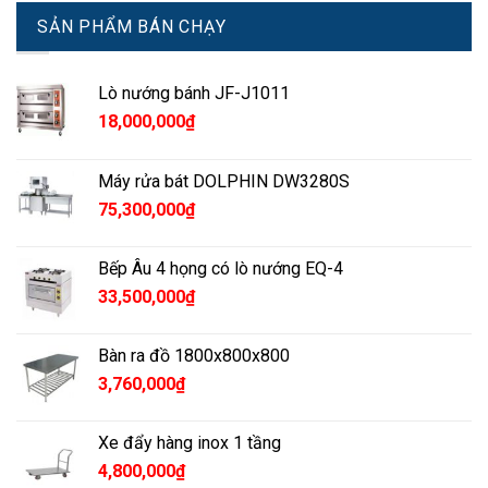
SẢN PHẨM BÁN CHẠY
Lò nướng bánh JF-J1011
18,000,000
₫
Máy rửa bát DOLPHIN DW3280S
75,300,000
₫
Bếp Âu 4 họng có lò nướng EQ-4
33,500,000
₫
Bàn ra đồ 1800x800x800
3,760,000
₫
Xe đẩy hàng inox 1 tầng
4,800,000
₫