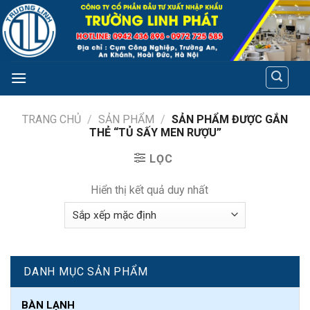
Skip
to
content
TRANG CHỦ
/
SẢN PHẨM
/
SẢN PHẨM ĐƯỢC GẮN
THẺ “TỦ SẤY MEN RƯỢU”
LỌC
Hiển thị kết quả duy nhất
DANH MỤC SẢN PHẨM
BÀN LẠNH