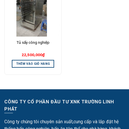
Wishlist
Tủ sấy công nghiệp
22,500,000
₫
THÊM VÀO GIỎ HÀNG
CÔNG TY CỔ PHẦN ĐẦU TƯ XNK TRƯỜNG LINH
PHÁT
Công ty chúng tôi chuyên sản xuất,cung cấp và lắp đặt hệ
thống bếp công nghiệp, bếp ăn tập thể cho nhà hàng, khách