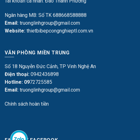
Tài khoản cá nhân: Đào Thanh Phương
Ngân hàng MB: Số TK 688668588888
Email:
truonglinhgroup@gmail.com
Website:
thietbibepcongnghieptl.com.vn
VĂN PHÒNG MIỀN TRUNG
Số 18 Nguyễn Đức Cảnh, TP Vinh Nghệ An
Điện thoại:
0942436898
Hotline: 09
72725585
Email:
truonglinhgroup@gmail.com
Chính sách hoàn tiền