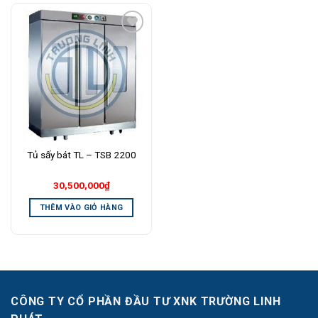
Add to
Wishlist
Tủ sấy bát TL – TSB 2200
30,500,000
₫
THÊM VÀO GIỎ HÀNG
CÔNG TY CỔ PHẦN ĐẦU TƯ XNK TRƯỜNG LINH