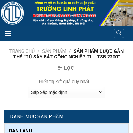
Skip
to
content
TRANG CHỦ
/
SẢN PHẨM
/
SẢN PHẨM ĐƯỢC GẮN
THẺ “TỦ SẤY BÁT CÔNG NGHIỆP TL - TSB 2200”
LỌC
Hiển thị kết quả duy nhất
DANH MỤC SẢN PHẨM
BÀN LẠNH