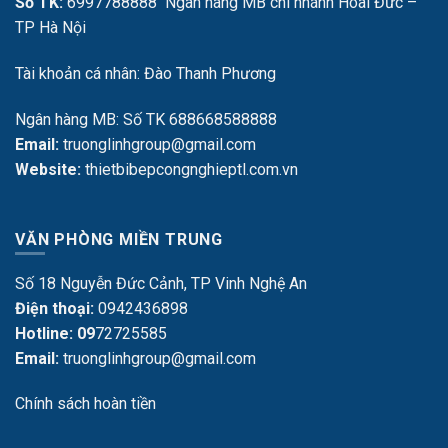
Số TK:
6997788888 Ngân hàng MB chi nhánh Hoài Đức –
TP Hà Nội
Tài khoản cá nhân: Đào Thanh Phương
Ngân hàng MB: Số TK 688668588888
Email:
truonglinhgroup@gmail.com
Website:
thietbibepcongnghieptl.com.vn
VĂN PHÒNG MIỀN TRUNG
Số 18 Nguyễn Đức Cảnh, TP Vinh Nghệ An
Điện thoại:
0942436898
Hotline: 09
72725585
Email:
truonglinhgroup@gmail.com
Chính sách hoàn tiền