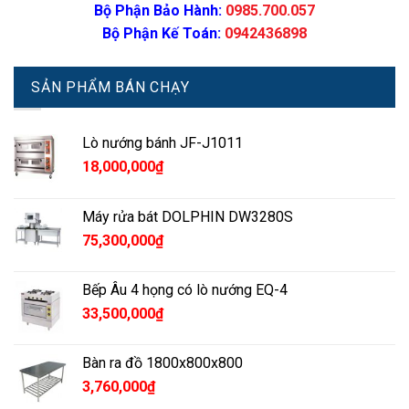
Bộ Phận Bảo Hành:
0985.700.057
Bộ Phận Kế Toán:
0942436898
SẢN PHẨM BÁN CHẠY
Lò nướng bánh JF-J1011
18,000,000
₫
Máy rửa bát DOLPHIN DW3280S
75,300,000
₫
Bếp Âu 4 họng có lò nướng EQ-4
33,500,000
₫
Bàn ra đồ 1800x800x800
3,760,000
₫