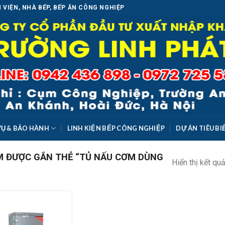
 VIỆN, NHÀ BẾP, BẾP ĂN CÔNG NGHIỆP
VỤ & BẢO HÀNH
LINH KIỆN BẾP CÔNG NGHIỆP
DỰ ÁN TIÊU BI
 ĐƯỢC GẮN THẺ “TỦ NẤU CƠM DÙNG
Hiển thị kết qu
Add to