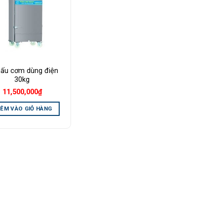
Wishlist
nấu cơm dùng điện
30kg
11,500,000
₫
ÊM VÀO GIỎ HÀNG