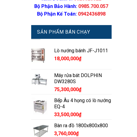
Bộ Phận Bảo Hành:
0985.700.057
Bộ Phận Kế Toán:
0942436898
SẢN PHẨM BÁN CHẠY
Lò nướng bánh JF-J1011
18,000,000
₫
Máy rửa bát DOLPHIN
DW3280S
75,300,000
₫
Bếp Âu 4 họng có lò nướng
EQ-4
33,500,000
₫
Bàn ra đồ 1800x800x800
3,760,000
₫