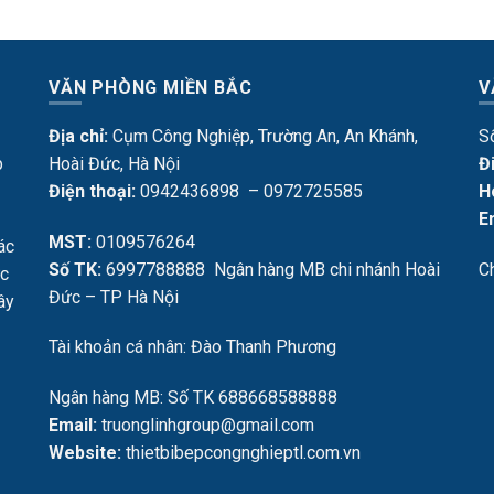
VĂN PHÒNG MIỀN BẮC
V
Địa chỉ:
Cụm Công Nghiệp, Trường An, An Khánh,
S
p
Hoài Đức, Hà Nội
Đ
Điện thoại:
0942436898 – 0972725585
H
E
MST:
0109576264
ác
Số TK:
6997788888 Ngân hàng MB chi nhánh Hoài
C
ực
Đức – TP Hà Nội
Tây
Tài khoản cá nhân: Đào Thanh Phương
Ngân hàng MB: Số TK 688668588888
Email:
truonglinhgroup@gmail.com
Website:
thietbibepcongnghieptl.com.vn