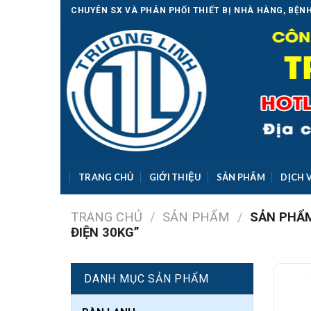
Skip
CHUYÊN SX VÀ PHÂN PHỐI THIẾT BỊ NHÀ HÀNG, BỆNH
to
content
TRANG CHỦ
GIỚI THIỆU
SẢN PHẨM
DỊCH 
TRANG CHỦ
/
SẢN PHẨM
/
SẢN PHẨM
ĐIỆN 30KG”
DANH MỤC SẢN PHẨM