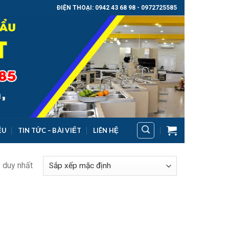
ĐIỆN THOẠI: 0942 43 68 98 - 0972725585
ỂU
TIN TỨC – BÀI VIẾT
LIÊN HỆ
ả duy nhất