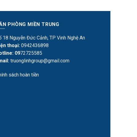
ĂN PHÒNG MIỀN TRUNG
ố 18 Nguyễn Đức Cảnh, TP Vinh Nghệ An
iện thoại:
0942436898
otline: 09
72725585
mail:
truonglinhgroup@gmail.com
hính sách hoàn tiền