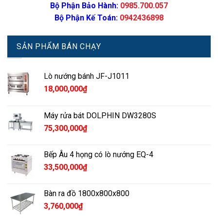
Bộ Phận Bảo Hành:
0985.700.057
Bộ Phận Kế Toán:
0942436898
SẢN PHẨM BÁN CHẠY
Lò nướng bánh JF-J1011
18,000,000
₫
Máy rửa bát DOLPHIN DW3280S
75,300,000
₫
Bếp Âu 4 họng có lò nướng EQ-4
33,500,000
₫
Bàn ra đồ 1800x800x800
3,760,000
₫