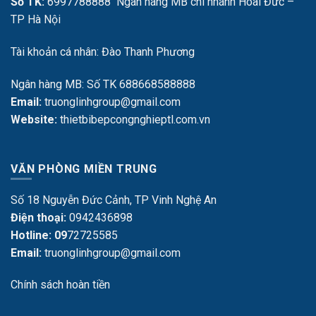
Số TK:
6997788888 Ngân hàng MB chi nhánh Hoài Đức –
TP Hà Nội
Tài khoản cá nhân: Đào Thanh Phương
Ngân hàng MB: Số TK 688668588888
Email:
truonglinhgroup@gmail.com
Website:
thietbibepcongnghieptl.com.vn
VĂN PHÒNG MIỀN TRUNG
Số 18 Nguyễn Đức Cảnh, TP Vinh Nghệ An
Điện thoại:
0942436898
Hotline: 09
72725585
Email:
truonglinhgroup@gmail.com
Chính sách hoàn tiền