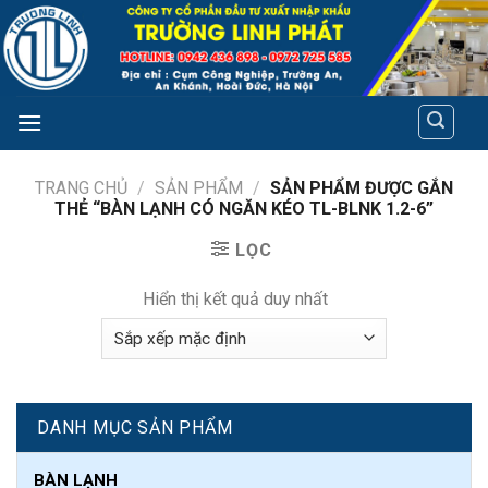
Skip
to
content
TRANG CHỦ
/
SẢN PHẨM
/
SẢN PHẨM ĐƯỢC GẮN
THẺ “BÀN LẠNH CÓ NGĂN KÉO TL-BLNK 1.2-6”
LỌC
Hiển thị kết quả duy nhất
DANH MỤC SẢN PHẨM
BÀN LẠNH