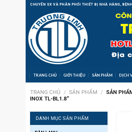
Skip
CHUYÊN SX VÀ PHÂN PHỐI THIẾT BỊ NHÀ HÀNG, BỆNH
to
content
TRANG CHỦ
GIỚI THIỆU
SẢN PHẨM
DỊCH 
TRANG CHỦ
/
SẢN PHẨM
/
SẢN PHẨM
INOX TL-BL1.8”
DANH MỤC SẢN PHẨM