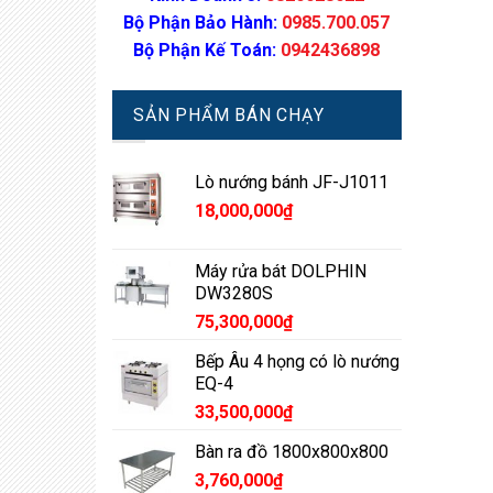
Bộ Phận Bảo Hành:
0985.700.057
Bộ Phận Kế Toán:
0942436898
SẢN PHẨM BÁN CHẠY
Lò nướng bánh JF-J1011
18,000,000
₫
Máy rửa bát DOLPHIN
DW3280S
75,300,000
₫
Bếp Âu 4 họng có lò nướng
EQ-4
33,500,000
₫
Bàn ra đồ 1800x800x800
3,760,000
₫