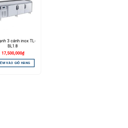
Wishlist
ạnh 3 cánh inox TL-
BL1.8
17,500,000
₫
ÊM VÀO GIỎ HÀNG