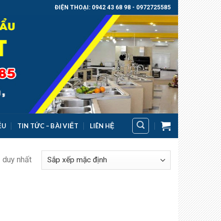
ĐIỆN THOẠI: 0942 43 68 98 - 0972725585
ỂU
TIN TỨC – BÀI VIẾT
LIÊN HỆ
ả duy nhất