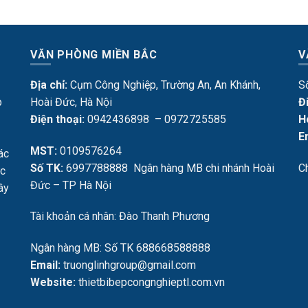
VĂN PHÒNG MIỀN BẮC
V
Địa chỉ:
Cụm Công Nghiệp, Trường An, An Khánh,
S
p
Hoài Đức, Hà Nội
Đ
Điện thoại:
0942436898 – 0972725585
H
E
MST:
0109576264
ác
Số TK:
6997788888 Ngân hàng MB chi nhánh Hoài
C
ực
Đức – TP Hà Nội
Tây
Tài khoản cá nhân: Đào Thanh Phương
Ngân hàng MB: Số TK 688668588888
Email:
truonglinhgroup@gmail.com
Website:
thietbibepcongnghieptl.com.vn