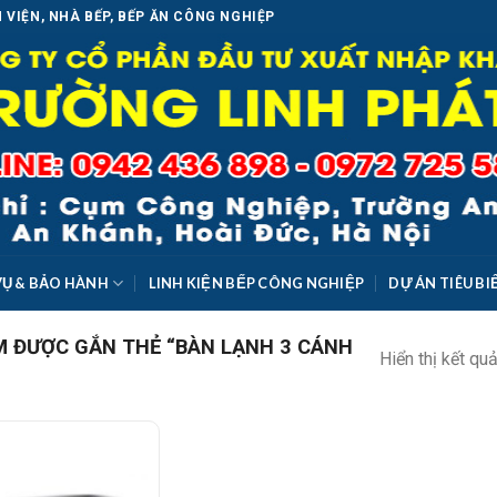
 VIỆN, NHÀ BẾP, BẾP ĂN CÔNG NGHIỆP
VỤ & BẢO HÀNH
LINH KIỆN BẾP CÔNG NGHIỆP
DỰ ÁN TIÊU BI
 ĐƯỢC GẮN THẺ “BÀN LẠNH 3 CÁNH
Hiển thị kết qu
Add to