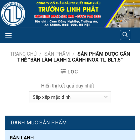
Skip
to
content
TRANG CHỦ
/
SẢN PHẨM
/
SẢN PHẨM ĐƯỢC GẮN
THẺ “BÀN LÀM LẠNH 2 CÁNH INOX TL-BL1.5”
LỌC
Hiển thị kết quả duy nhất
DANH MỤC SẢN PHẨM
BÀN LẠNH