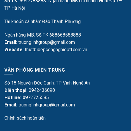
Số TK:
6997788888 Ngân hàng MB chi nhánh Hoài Đức –
TP Hà Nội
Tài khoản cá nhân: Đào Thanh Phương
Ngân hàng MB: Số TK 688668588888
Email:
truonglinhgroup@gmail.com
Website:
thietbibepcongnghieptl.com.vn
VĂN PHÒNG MIỀN TRUNG
Số 18 Nguyễn Đức Cảnh, TP Vinh Nghệ An
Điện thoại:
0942436898
Hotline: 09
72725585
Email:
truonglinhgroup@gmail.com
Chính sách hoàn tiền