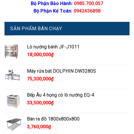
Bộ Phận Bảo Hành:
0985.700.057
Bộ Phận Kế Toán:
0942436898
SẢN PHẨM BÁN CHẠY
Lò nướng bánh JF-J1011
18,000,000
₫
Máy rửa bát DOLPHIN DW3280S
75,300,000
₫
Bếp Âu 4 họng có lò nướng EQ-4
33,500,000
₫
Bàn ra đồ 1800x800x800
3,760,000
₫