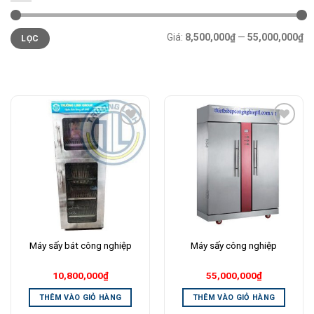
Giá
Giá
Giá:
8,500,000₫
—
55,000,000₫
LỌC
tối
tối
thiểu
đa
Add to
Add to
Wishlist
Wishlist
Máy sấy bát công nghiệp
Máy sấy công nghiệp
10,800,000
₫
55,000,000
₫
THÊM VÀO GIỎ HÀNG
THÊM VÀO GIỎ HÀNG