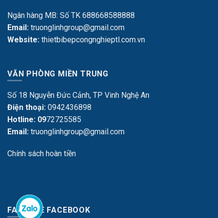
Ngân hàng MB: Số TK 688668588888
Email:
truonglinhgroup@gmail.com
Website:
thietbibepcongnghieptl.com.vn
VĂN PHÒNG MIỀN TRUNG
Số 18 Nguyễn Đức Cảnh, TP Vinh Nghệ An
Điện thoại:
0942436898
Hotline: 09
72725585
Email:
truonglinhgroup@gmail.com
Chính sách hoàn tiền
FANPAGE FACEBOOK