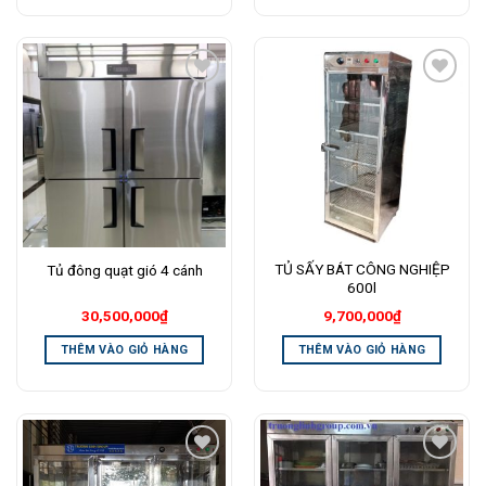
Add to
Add to
Wishlist
Wishlist
TỦ SẤY BÁT CÔNG NGHIỆP
Tủ đông quạt gió 4 cánh
600l
30,500,000
₫
9,700,000
₫
THÊM VÀO GIỎ HÀNG
THÊM VÀO GIỎ HÀNG
Add to
Add to