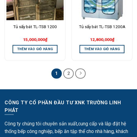
Tủ sấy bát TL-TSB 1200
Tủ sấy bát TL-TSB 1200A
15,000,000
₫
12,800,000
₫
THÊM VÀO GIỎ HÀNG
THÊM VÀO GIỎ HÀNG
1
2
CÔNG TY CỔ PHẦN ĐẦU TƯ XNK TRƯỜNG LINH
PHÁT
Công ty chúng tôi chuyên sản xuất,cung cấp và lắp đặt hệ
thống bếp công nghiệp, bếp ăn tập thể cho nhà hàng, khách