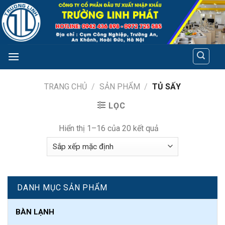
Skip
to
content
TRANG CHỦ
/
SẢN PHẨM
/
TỦ SẤY
LỌC
Hiển thị 1–16 của 20 kết quả
DANH MỤC SẢN PHẨM
BÀN LẠNH