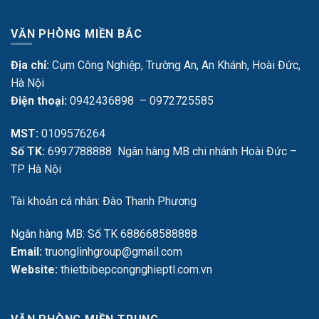
VĂN PHÒNG MIỀN BẮC
Địa chỉ:
Cụm Công Nghiệp, Trường An, An Khánh, Hoài Đức,
Hà Nội
Điện thoại:
0942436898 – 0972725585
MST:
0109576264
Số TK:
6997788888 Ngân hàng MB chi nhánh Hoài Đức –
TP Hà Nội
Tài khoản cá nhân: Đào Thanh Phương
Ngân hàng MB: Số TK 688668588888
Email:
truonglinhgroup@gmail.com
Website:
thietbibepcongnghieptl.com.vn