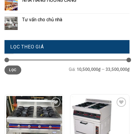
NHÀ HÀNG HƯƠNG CẢNG
Tư vấn cho chủ nhà
LỌC THEO GIÁ
Giá
Giá
Giá:
10,500,000₫
—
33,500,000₫
LỌC
tối
tối
thiểu
đa
Add to
Add to
Wishlist
Wishlist