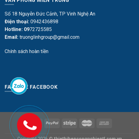
VĂN PHÒNG MIỀN TRUNG
Số 18 Nguyễn Đức Cảnh, TP Vinh Nghệ An
Điện thoại:
0942436898
Hotline: 09
72725585
Email:
truonglinhgroup@gmail.com
Chính sách hoàn tiền
FANPAGE FACEBOOK
Copyright 2026 ©
thietbibepcongnghieptl.com.vn