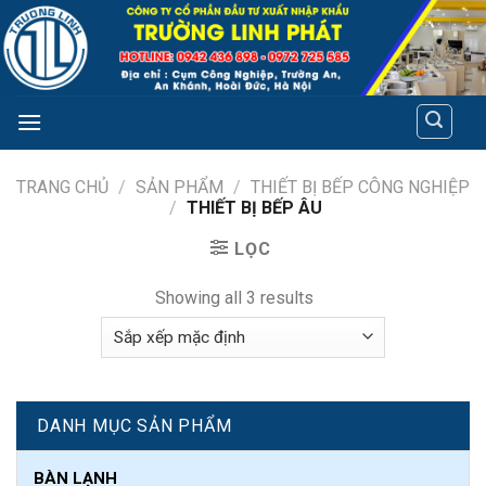
Skip
to
content
TRANG CHỦ
/
SẢN PHẨM
/
THIẾT BỊ BẾP CÔNG NGHIỆP
/
THIẾT BỊ BẾP ÂU
LỌC
Showing all 3 results
DANH MỤC SẢN PHẨM
BÀN LẠNH