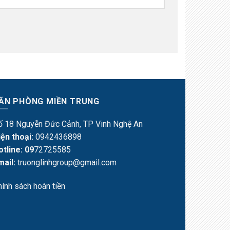
ĂN PHÒNG MIỀN TRUNG
ố 18 Nguyễn Đức Cảnh, TP Vinh Nghệ An
iện thoại:
0942436898
otline: 09
72725585
mail:
truonglinhgroup@gmail.com
hính sách hoàn tiền