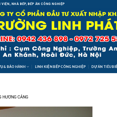
 VIỆN, NHÀ BẾP, BẾP ĂN CÔNG NGHIỆP
VỤ & BẢO HÀNH
LINH KIỆN BẾP CÔNG NGHIỆP
DỰ ÁN TIÊU BI
G HƯƠNG CẢNG