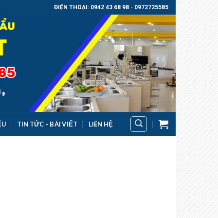
ĐIỆN THOẠI: 0942 43 68 98 - 0972725585
ỂU
TIN TỨC – BÀI VIẾT
LIÊN HỆ