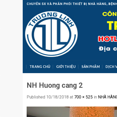
Skip
CHUYÊN SX VÀ PHÂN PHỐI THIẾT BỊ NHÀ HÀNG, BỆNH
to
content
TRANG CHỦ
GIỚI THIỆU
SẢN PHẨM
DỊCH 
NH Huong cang 2
Published
10/18/2018
at
700 × 525
in
NHÀ HÀN