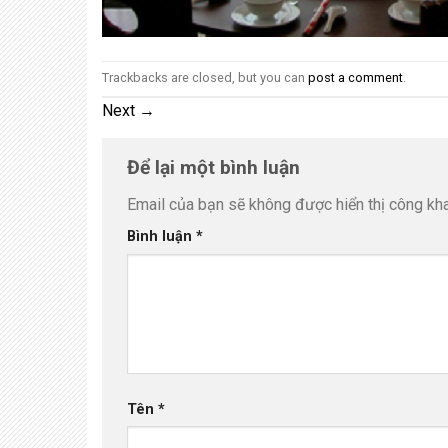
Trackbacks are closed, but you can
post a comment
.
Next
→
Để lại một bình luận
Email của bạn sẽ không được hiển thị công kha
Bình luận
*
Tên
*