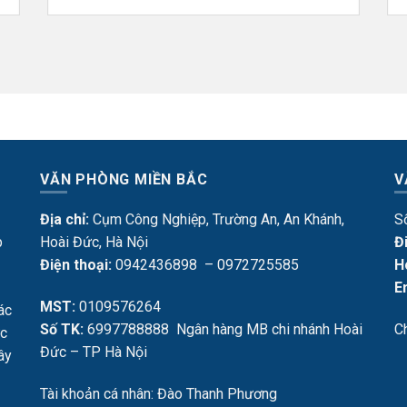
VĂN PHÒNG MIỀN BẮC
V
Địa chỉ:
Cụm Công Nghiệp, Trường An, An Khánh,
S
p
Hoài Đức, Hà Nội
Đ
Điện thoại:
0942436898 – 0972725585
H
E
MST:
0109576264
ác
Số TK:
6997788888 Ngân hàng MB chi nhánh Hoài
C
ực
Đức – TP Hà Nội
Tây
Tài khoản cá nhân: Đào Thanh Phương