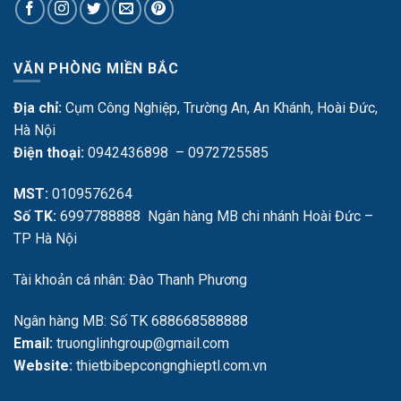
VĂN PHÒNG MIỀN BẮC
Địa chỉ:
Cụm Công Nghiệp, Trường An, An Khánh, Hoài Đức,
Hà Nội
Điện thoại:
0942436898 – 0972725585
MST:
0109576264
Số TK:
6997788888 Ngân hàng MB chi nhánh Hoài Đức –
TP Hà Nội
Tài khoản cá nhân: Đào Thanh Phương
Ngân hàng MB: Số TK 688668588888
Email:
truonglinhgroup@gmail.com
Website:
thietbibepcongnghieptl.com.vn