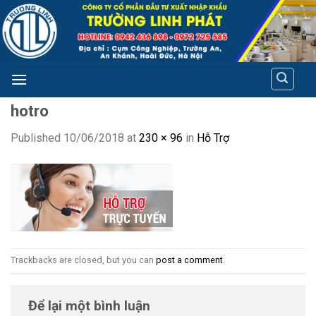
Skip
to
content
hotro
Published
10/06/2018
at
230 × 96
in
Hỗ Trợ
Trackbacks are closed, but you can
post a comment
.
Để lại một bình luận