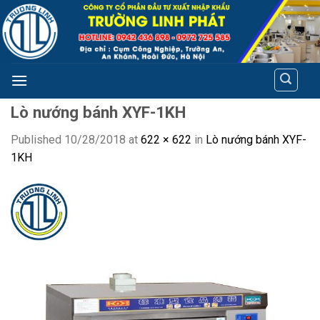
Skip
to
content
Lò nướng bánh XYF-1KH
Published
10/28/2018
at
622 × 622
in
Lò nướng bánh XYF-
1KH