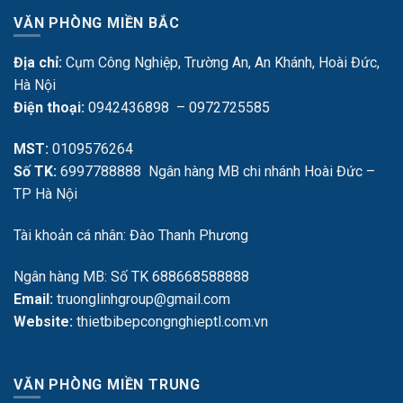
VĂN PHÒNG MIỀN BẮC
Địa chỉ:
Cụm Công Nghiệp, Trường An, An Khánh, Hoài Đức,
Hà Nội
Điện thoại:
0942436898 – 0972725585
MST:
0109576264
Số TK:
6997788888 Ngân hàng MB chi nhánh Hoài Đức –
TP Hà Nội
Tài khoản cá nhân: Đào Thanh Phương
Ngân hàng MB: Số TK 688668588888
Email:
truonglinhgroup@gmail.com
Website:
thietbibepcongnghieptl.com.vn
VĂN PHÒNG MIỀN TRUNG