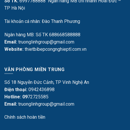
Số TK:
6997788888 Ngân hàng MB chi nhánh Hoài Đức –
TP Hà Nội
Tài khoản cá nhân: Đào Thanh Phương
Ngân hàng MB: Số TK 688668588888
Email:
truonglinhgroup@gmail.com
Website:
thietbibepcongnghieptl.com.vn
VĂN PHÒNG MIỀN TRUNG
Số 18 Nguyễn Đức Cảnh, TP Vinh Nghệ An
Điện thoại:
0942436898
Hotline: 09
72725585
Email:
truonglinhgroup@gmail.com
Chính sách hoàn tiền