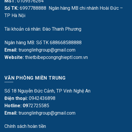
MST:
0109576264
Số TK:
6997788888 Ngân hàng MB chi nhánh Hoài Đức –
TP Hà Nội
Tài khoản cá nhân: Đào Thanh Phương
Ngân hàng MB: Số TK 688668588888
Email:
truonglinhgroup@gmail.com
Website:
thietbibepcongnghieptl.com.vn
VĂN PHÒNG MIỀN TRUNG
Số 18 Nguyễn Đức Cảnh, TP Vinh Nghệ An
Điện thoại:
0942436898
Hotline: 09
72725585
Email:
truonglinhgroup@gmail.com
Chính sách hoàn tiền