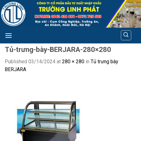
Skip
to
content
Tủ-trưng-bày-BERJARA-280×280
Published
03/14/2024
at
280 × 280
in
Tủ trưng bày
BERJARA