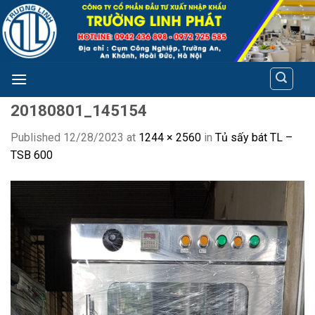
Skip
to
content
20180801_145154
Published
12/28/2023
at
1244 × 2560
in
Tủ sấy bát TL –
TSB 600