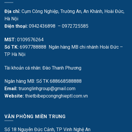
Địa chỉ:
Cụm Công Nghiệp, Trường An, An Khánh, Hoài Đức,
Hà Nội
Điện thoại:
0942436898 – 0972725585
MST:
0109576264
Số TK:
6997788888 Ngân hàng MB chi nhánh Hoài Đức –
TP Hà Nội
Tài khoản cá nhân: Đào Thanh Phương
Ngân hàng MB: Số TK 688668588888
Email:
truonglinhgroup@gmail.com
Website:
thietbibepcongnghieptl.com.vn
VĂN PHÒNG MIỀN TRUNG
Số 18 Nguyễn Đức Cảnh, TP Vinh Nghệ An