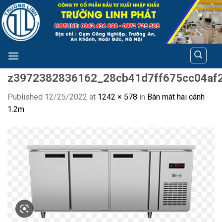
Skip
to
content
z3972382836162_28cb41d7ff675cc04af
Published
12/25/2022
at
1242 × 578
in
Bàn mát hai cánh
1.2m