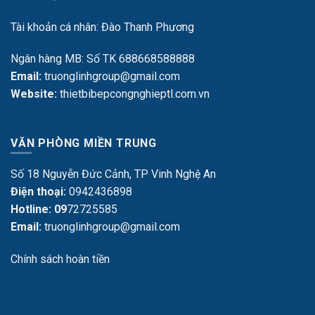
Tài khoản cá nhân: Đào Thanh Phương
Ngân hàng MB: Số TK 688668588888
Email:
truonglinhgroup@gmail.com
Website:
thietbibepcongnghieptl.com.vn
VĂN PHÒNG MIỀN TRUNG
Số 18 Nguyễn Đức Cảnh, TP Vinh Nghệ An
Điện thoại:
0942436898
Hotline: 09
72725585
Email:
truonglinhgroup@gmail.com
Chính sách hoàn tiền