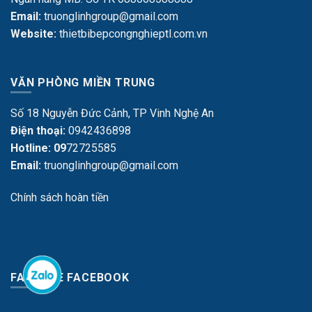
Email:
truonglinhgroup@gmail.com
Website:
thietbibepcongnghieptl.com.vn
VĂN PHÒNG MIỀN TRUNG
Số 18 Nguyễn Đức Cảnh, TP Vinh Nghệ An
Điện thoại:
0942436898
Hotline: 09
72725585
Email:
truonglinhgroup@gmail.com
Chính sách hoàn tiền
FANPAGE FACEBOOK