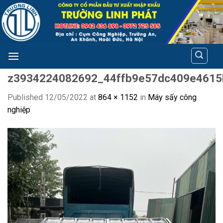
Skip
to
content
z3934224082692_44ffb9e57dc409e4615
Published
12/05/2022
at
864 × 1152
in
Máy sấy công
nghiệp