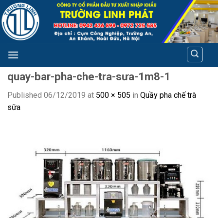
Skip
to
content
quay-bar-pha-che-tra-sưa-1m8-1
Published
06/12/2019
at
500 × 505
in
Quầy pha chế trà
sữa