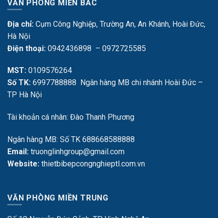
VĂN PHÒNG MIỀN BẮC
Địa chỉ:
Cụm Công Nghiệp, Trường An, An Khánh, Hoài Đức,
Hà Nội
Điện thoại:
0942436898 – 0972725585
MST:
0109576264
Số TK:
6997788888 Ngân hàng MB chi nhánh Hoài Đức –
TP Hà Nội
Tài khoản cá nhân: Đào Thanh Phương
Ngân hàng MB: Số TK 688668588888
Email:
truonglinhgroup@gmail.com
Website:
thietbibepcongnghieptl.com.vn
VĂN PHÒNG MIỀN TRUNG