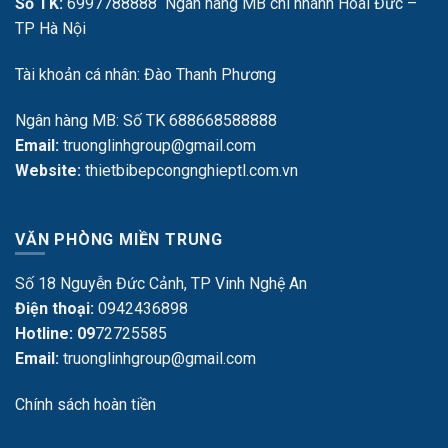
Số TK:
6997788888 Ngân hàng MB chi nhánh Hoài Đức –
TP Hà Nội
Tài khoản cá nhân: Đào Thanh Phương
Ngân hàng MB: Số TK 688668588888
Email:
truonglinhgroup@gmail.com
Website:
thietbibepcongnghieptl.com.vn
VĂN PHÒNG MIỀN TRUNG
Số 18 Nguyễn Đức Cảnh, TP Vinh Nghệ An
Điện thoại:
0942436898
Hotline: 09
72725585
Email:
truonglinhgroup@gmail.com
Chính sách hoàn tiền