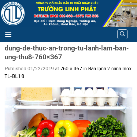
Skip
to
content
dung-de-thuc-an-trong-tu-lanh-lam-ban-
ung-thu8-760×367
Published
01/22/2019
at
760 × 367
in
Bàn lạnh 2 cánh Inox
TL-BL1.8