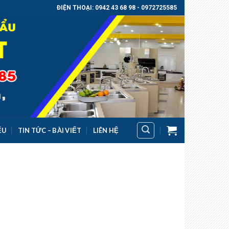
ĐIỆN THOẠI: 0942 43 68 98 - 0972725585
ỂU
TIN TỨC – BÀI VIẾT
LIÊN HỆ