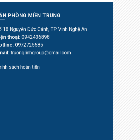
ĂN PHÒNG MIỀN TRUNG
ố 18 Nguyễn Đức Cảnh, TP Vinh Nghệ An
iện thoại:
0942436898
otline: 09
72725585
mail:
truonglinhgroup@gmail.com
hính sách hoàn tiền