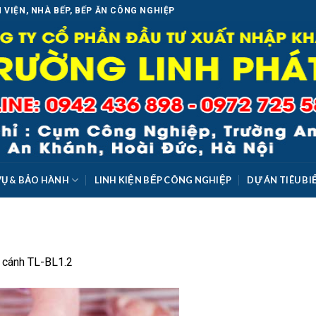
 VIỆN, NHÀ BẾP, BẾP ĂN CÔNG NGHIỆP
VỤ & BẢO HÀNH
LINH KIỆN BẾP CÔNG NGHIỆP
DỰ ÁN TIÊU BI
2 cánh TL-BL1.2