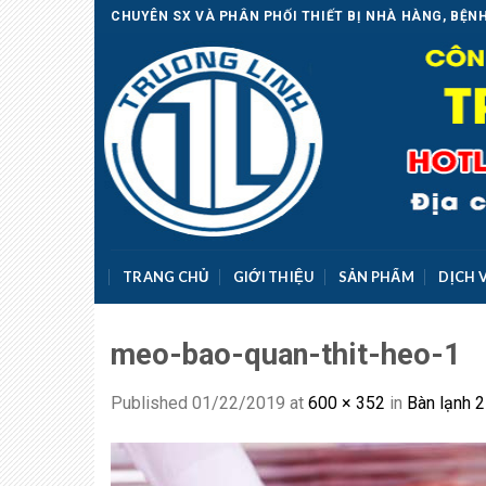
Skip
CHUYÊN SX VÀ PHÂN PHỐI THIẾT BỊ NHÀ HÀNG, BỆNH
to
content
TRANG CHỦ
GIỚI THIỆU
SẢN PHẨM
DỊCH 
meo-bao-quan-thit-heo-1
Published
01/22/2019
at
600 × 352
in
Bàn lạnh 