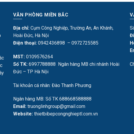
VĂN PHÒNG MIỀN BẮC
V
Địa chỉ:
Cụm Công Nghiệp, Trường An, An Khánh,
S
p
Hoài Đức, Hà Nội
Đ
Điện thoại:
0942436898 – 0972725585
H
E
MST:
0109576264
ác
Số TK:
6997788888 Ngân hàng MB chi nhánh Hoài
C
ực
Đức – TP Hà Nội
Tây
Tài khoản cá nhân: Đào Thanh Phương
Ngân hàng MB: Số TK 688668588888
Email:
truonglinhgroup@gmail.com
Website:
thietbibepcongnghieptl.com.vn