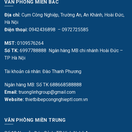
VĂN PHÒNG MIỀN BẮC
Địa chỉ:
Cụm Công Nghiệp, Trường An, An Khánh, Hoài Đức,
Hà Nội
Điện thoại:
0942436898 – 0972725585
MST:
0109576264
Số TK:
6997788888 Ngân hàng MB chi nhánh Hoài Đức –
TP Hà Nội
Tài khoản cá nhân: Đào Thanh Phương
Ngân hàng MB: Số TK 688668588888
Email:
truonglinhgroup@gmail.com
Website:
thietbibepcongnghieptl.com.vn
VĂN PHÒNG MIỀN TRUNG