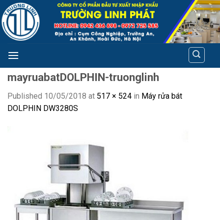
Skip
to
content
mayruabatDOLPHIN-truonglinh
Published
10/05/2018
at
517 × 524
in
Máy rửa bát
DOLPHIN DW3280S